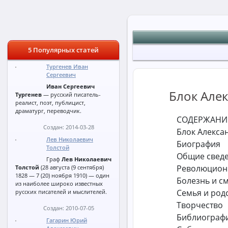
5 Популярных статей
Тургенев Иван
Сергеевич
Иван Сергеевич
Блок Але
Тургенев
— русский писатель-
реалист, поэт, публицист,
драматург, переводчик.
СОДЕРЖАНИ
Создан: 2014-03-28
Блок Алекса
Лев Николаевич
Биография
Толстой
Общие свед
Граф
Лев Николаевич
Революцион
Толстой
(28 августа (9 сентября)
1828 — 7 (20) ноября 1910) — один
Болезнь и с
из наиболее широко известных
Семья и род
русских писателей и мыслителей.
Творчество
Создан: 2010-07-05
Библиограф
Гагарин Юрий