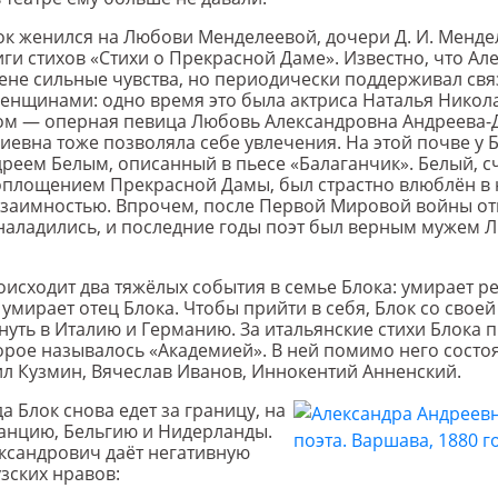
лок женился на Любови Менделеевой, дочери Д. И. Менде
иги стихов «Стихи о Прекрасной Даме». Известно, что Ал
ене сильные чувства, но периодически поддерживал свя
нщинами: одно время это была актриса Наталья Никол
ом — оперная певица Любовь Александровна Андреева-
евна тоже позволяла себе увлечения. На этой почве у 
дреем Белым, описанный в пьесе «Балаганчик». Белый, 
площением Прекрасной Дамы, был страстно влюблён в н
взаимностью. Впрочем, после Первой Мировой войны о
наладились, и последние годы поэт был верным мужем 
роисходит два тяжёлых события в семье Блока: умирает 
умирает отец Блока. Чтобы прийти в себя, Блок со свое
нуть в Италию и Германию. За итальянские стихи Блока 
орое называлось «Академией». В ней помимо него состо
л Кузмин, Вячеслав Иванов, Иннокентий Анненский.
а Блок снова едет за границу, на
ранцию, Бельгию и Нидерланды.
ксандрович даёт негативную
зских нравов: