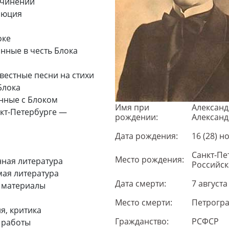
очинений
люция
оке
анные в честь Блока
вестные песни на стихи
Блока
анные с Блоком
Имя при
Александ
нкт-Петербурге —
рождении:
Александ
Дата рождения:
16 (28) н
Санкт-Пе
Место рождения:
ная литература
Российск
ая литература
Дата смерти:
7 августа
 материалы
Место смерти:
Петрогра
я, критика
Гражданство:
РСФСР
 работы