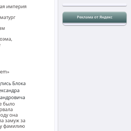
ая империя
аматург
Реклама от Яндекс
зм
поэма,
е
cem»
ре было
орвала
году она
ла замуж за
ну фамилию