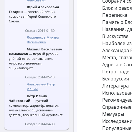
Собрания с
Алексеевич
Блок и рево
Юрий Алексеевич
Гагарин
— советский лётчик-
Переписка
космонавт, Герой Советского
Память о Бл
Союза.
Названия, д
Создан: 2014-01-30
В искусстве
Ломоносов Михаил
Наиболее из
Васильевич
Михаил Васильевич
Александра 
Ломоносов
— первый русский
Места, связ
учёный-естествоиспытатель
мирового значения,
Адреса в Са
энциклопедист.
Петрограде
Создан: 2014-05-13
Белоруссия
Чайковский Пётр
Литература
Ильич
Использован
Пётр Ильич
Рекомендуем
Чайковский
— русский
композитор, дирижёр, педагог,
Справочные
музыкально-общественный
Мемуары
деятель, музыкальный журналист.
Исследовани
Создан: 2014-04-30
Популярные