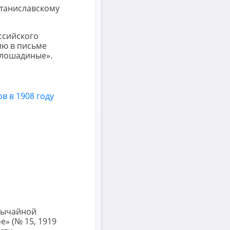
Станиславскому
ссийского
ию в письме
 лошадиные».
звычайной
» (№ 15, 1919