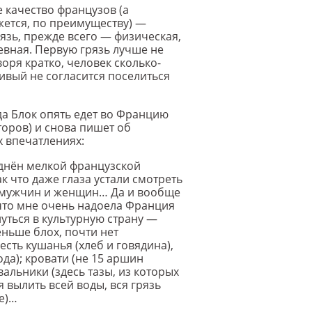
качество французов (а
жется, по преимуществу) —
язь, прежде всего — физическая,
евная. Первую грязь лучше не
воря кратко, человек сколько-
ивый не согласится поселиться
да Блок опять едет во Францию
торов) и снова пишет об
 впечатлениях:
днён мелкой французской
к что даже глаза устали смотреть
 мужчин и женщин… Да и вообще
 что мне очень надоела Франция
нуться в культурную страну —
еньше блох, почти нет
есть кушанья (хлеб и говядина),
ода); кровати (не 15 аршин
альники (здесь тазы, из которых
я вылить всей воды, вся грязь
не)…