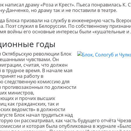
лок написал драму «Роза и Крест». Пьеса понравилась К. 
у-Данченко, но драму так и не поставили в театре.
ода Блока призвали на службу в инженерную часть Всеро
а. Поэт служил в Белоруссии. По собственному признан
емя войны его основные интересы были «кушательные и
ционные годы
и Октябрьскую революции Блок
мешанными чувствами. Он
миграции, считая, что должен
 в трудное время. В начале мая
принят на работу в
ю следственную комиссию для
я противозаконных по должности
ших министров,
яющих и прочих высших
иц как гражданских, так и
ских ведомств» в должности
вгусте Блок начал трудиться над
торую он рассматривал, как часть будущего отчёта Чре
комиссии и которая была опубликована в журнале «Былое