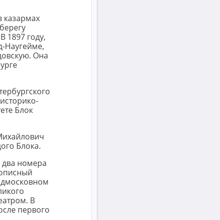
в казармах
 берегу
В 1897 году,
д-Наугейме,
овскую. Она
бурге
тербургского
 историко-
тете Блок
 Михайлович
ого Блока.
л два номера
кописный
подмосковном
ликого
еатром. В
осле первого