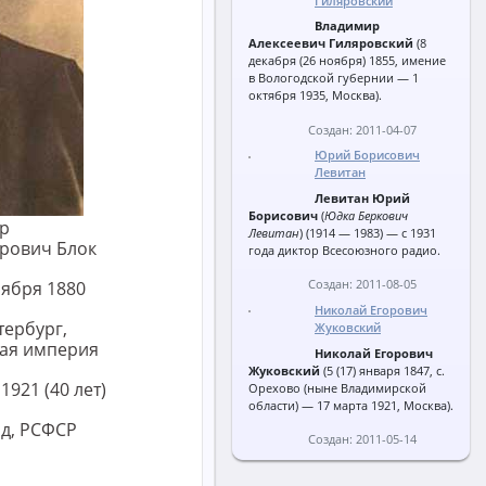
Гиляровский
Владимир
Алексеевич Гиляровский
(8
декабря (26 ноября) 1855, имение
в Вологодской губернии — 1
октября 1935, Москва).
Создан: 2011-04-07
Юрий Борисович
Левитан
Левитан Юрий
Борисович
(
Юдка Беркович
р
Левитан
) (1914 — 1983) — с 1931
рович Блок
года диктор Всесоюзного радио.
оября 1880
Создан: 2011-08-05
Николай Егорович
тербург,
Жуковский
ая империя
Николай Егорович
Жуковский
(5 (17) января 1847, с.
 1921 (40 лет)
Орехово (ныне Владимирской
области) — 17 марта 1921, Москва).
д, РСФСР
Создан: 2011-05-14