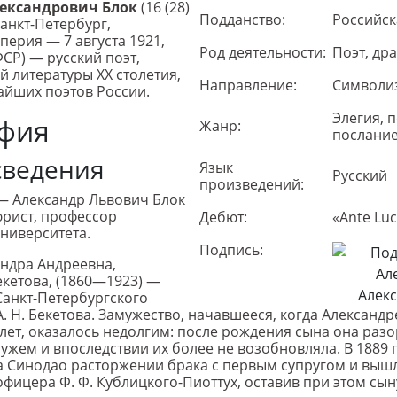
лександрович Блок
(16 (28)
Подданство:
Российск
Санкт-Петербург,
перия — 7 августа 1921,
Род деятельности:
Поэт, др
СР) — русский поэт,
й литературы XX столетия,
Направление:
Символи
айших поэтов России.
Элегия, 
фия
Жанр:
послани
сведения
Язык
Русский
произведений:
 — Александр Львович Блок
юрист, профессор
Дебют:
«Ante Lu
ниверситета.
Подпись:
ндра Андреевна,
кетова, (1860—1923) —
Санкт-Петербургского
А. Н. Бекетова. Замужество, начавшееся, когда Александ
лет, оказалось недолгим: после рождения сына она раз
ужем и впоследствии их более не возобновляла. В 1889 
а Синодао расторжении брака с первым супругом и выш
офицера Ф. Ф. Кублицкого-Пиоттух, оставив при этом сы