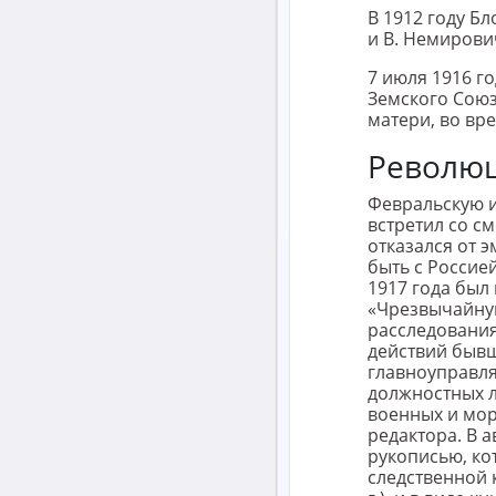
В 1912 году Б
и В. Немирович
7 июля 1916 г
Земского Союз
матери, во вр
Револю
Февральскую 
встретил со с
отказался от э
быть с Россией
1917 года был 
«Чрезвычайну
расследовани
действий быв
главноуправл
должностных л
военных и мор
редактора. В а
рукописью, ко
следственной 