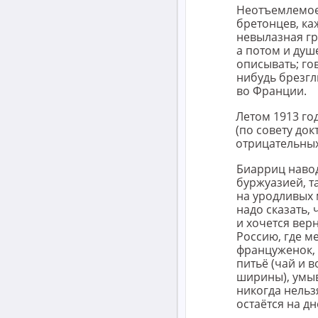
Неотъемлемое 
бретонцев, ка
невылазная гр
а потом и душ
описывать; го
нибудь брезгл
во Франции.
Летом 1913 го
(по совету док
отрицательных
Биарриц наво
буржуазией, та
на уродливых
надо сказать,
и хочется вер
Россию, где м
француженок, 
питьё (чай и в
ширины), умыв
никогда нельз
остаётся на д