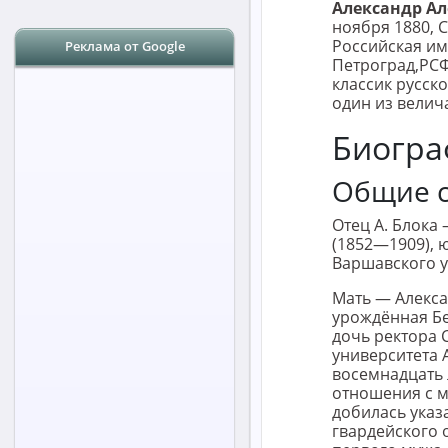
Александр А
ноября 1880, 
Российская им
Реклама от Google
Петроград,РСФ
классик русско
один из велич
Биогра
Общие 
Отец А. Блока
(1852—1909), 
Варшавского у
Мать — Алекса
урождённая Бе
дочь ректора 
университета 
восемнадцать 
отношения с м
добилась указ
гвардейского 