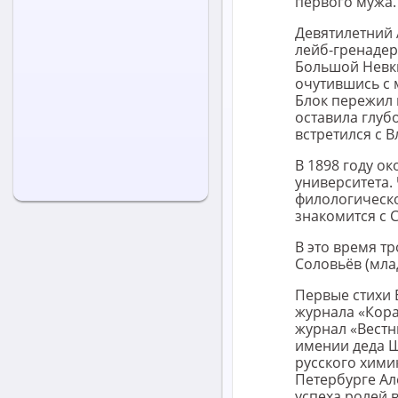
первого мужа.
Девятилетний 
лейб-гренадер
Большой Невки
очутившись с 
Блок пережил
оставила глубо
встретился с В
В 1898 году о
университета.
филологическо
знакомится с 
В это время т
Соловьёв (мла
Первые стихи Б
журнала «Кора
журнал «Вестн
имении деда Ш
русского хими
Петербурге Ал
успеха ролей в