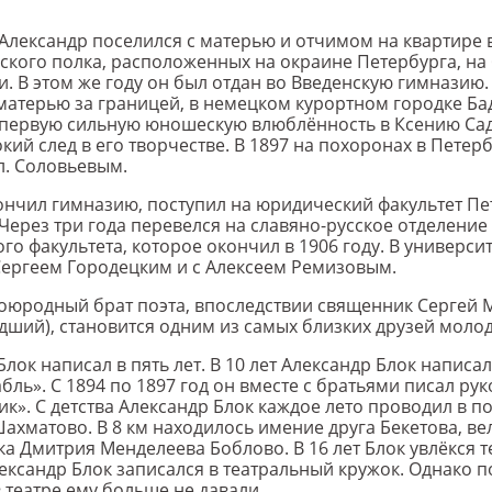
Александр поселился с матерью и отчимом на квартире 
ского полка, расположенных на окраине Петербурга, на
. В этом же году он был отдан во Введенскую гимназию. 
матерью за границей, в немецком курортном городке Ба
 первую сильную юношескую влюблённость в Ксению Сад
кий след в его творчестве. В 1897 на похоронах в Петер
л. Соловьевым.
кончил гимназию, поступил на юридический факультет Пе
 Через три года перевелся на славяно-русское отделение
го факультета, которое окончил в 1906 году. В универси
Сергеем Городецким и с Алексеем Ремизовым.
роюродный брат поэта, впоследствии священник Сергей
дший), становится одним из самых близких друзей молод
лок написал в пять лет. В 10 лет Александр Блок написа
бль». С 1894 по 1897 год он вместе с братьями писал ру
ик». С детства Александр Блок каждое лето проводил в 
ахматово. В 8 км находилось имение друга Бекетова, ве
ка Дмитрия Менделеева Боблово. В 16 лет Блок увлёкся т
ександр Блок записался в театральный кружок. Однако п
 театре ему больше не давали.