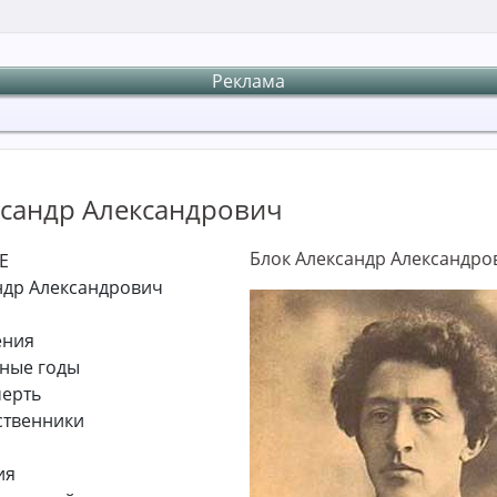
Реклама
ксандр Александрович
Блок Александр Александро
Е
ндр Александрович
ения
ные годы
мерть
ственники
ия