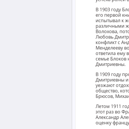
В 1903 году Б
его первой кн
испытывал к ж
различными же
Волохова, пот
Любовь Дмитри
конфликт с Ан
Менделееву во
ответила ему 
семье Блоков 
Дмитриевны.
В 1909 году п
Дмитриевны и 
уезжают отдох
общество, кот
Брюсов, Михаи
Летом 1911 год
этот раз во Ф
Александр Але
оценку францу