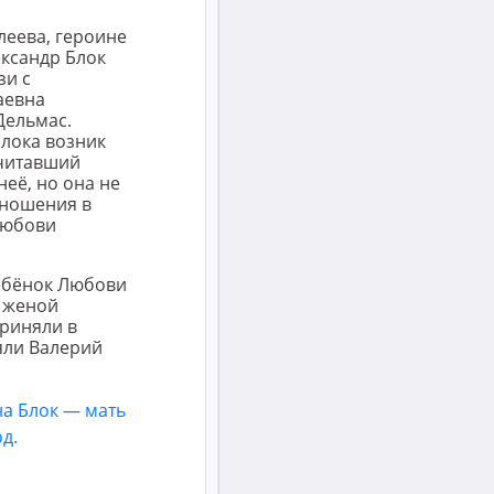
леева, героине
ександр Блок
зи с
аевна
Дельмас.
Блока возник
считавший
её, но она не
тношения в
Любови
ребёнок Любови
й женой
приняли в
яли Валерий