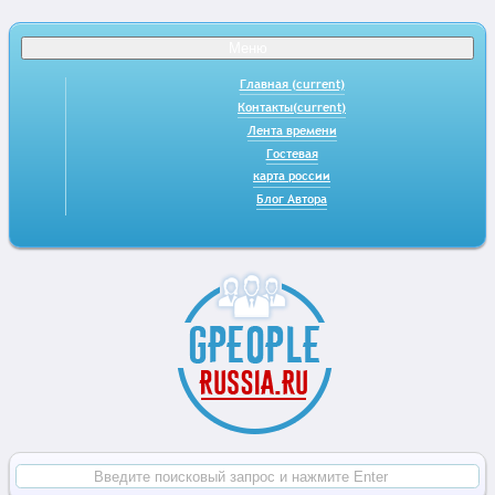
Меню
Главная
(current)
Контакты
(current)
Лента времени
Гостевая
карта россии
Блог Автора