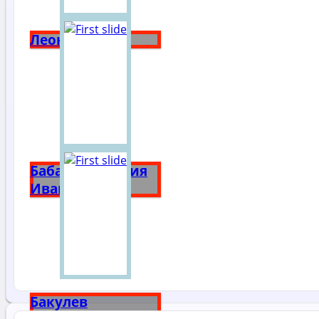
Леон Бакст
Бабанова Мария
Ивановна
Бакулев