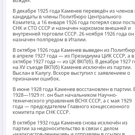
вождя».
В декабре 1925 года Каменев переведён из членов 
кандидаты в члены Политбюро Центрального
Комитета, а 16 января 1926 года потерял свои пост
СНК и СТО СССР и назначен наркомом внешней и
внутренней торговли СССР. 26 ноября 1926 года он
назначен полпредом в Италии.
В октябре 1926 года Каменев выведен из Политбюр
в апреле 1927 года — из Президиума ЦИК СССР, а в
октябре 1927 года — из ЦК ВКП(б). В декабре 1927 
на XV съезде ВКП(б) Каменев исключён из партии.
Выслан в Калугу. Вскоре выступил с заявлением о
признании ошибок.
В июне 1928 года Каменев восстановлен в партии. 
1928—1929 гг. он был начальником Научно-
технического управления ВСНХ СССР, а с мая 1929
года — председателем Главного концессионного
комитета при СНК СССР.
В октябре 1932 года Каменев снова исключён из
партии за недоносительство в связи с делом
«марксистов-ленинцев» и отправлен в ссылку в