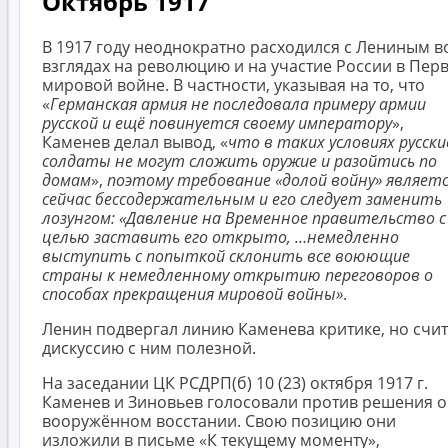
Октябрь 1917
В 1917 году неоднократно расходился с Лениным в
взглядах на революцию и на участие России в Пер
мировой войне. В частности, указывая на то, что
«
Германская армия не последовала примеру армии
русской и ещё повинуется своему императору
»,
Каменев делал вывод, «
что в таких условиях русски
солдаты не могут сложить оружие и разойтись по
домам
»,
поэтому требование «долой войну» являет
сейчас бессодержательным и его следует заменить
лозунгом: «Давление на Временное правительство с
целью заставить его открыто, …немедленно
выступить с попыткой склонить все воюющие
страны к немедленному открытию переговоров о
способах прекращения мировой войны»
.
Ленин подвергал линию Каменева критике, но счи
дискуссию с ним полезной.
На заседании ЦК РСДРП(б) 10 (23) октября 1917 г.
Каменев и Зиновьев голосовали против решения о
вооружённом восстании. Свою позицию они
изложили в письме «К текущему моменту»,