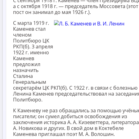
С сентября 1918 г. Каменев — член Президиума ВЦ
а с октября 1918 г. — председатель Моссовета (этот
пост он занимал до мая 1926 г.).
С марта 1919 г.
Каменев стал
членом
Политбюро ЦК
РКП(б). 3 апреля
1922 г. именно
Каменев
предложил
назначить
Сталина
Генеральным
секретарём ЦК РКП(б). С 1922 г. в связи с болезнью
Ленина Каменев председательствовал на заседани
Политбюро.
К Каменеву не раз обращались за помощью учёны
писатели; он сумел добиться освобождения из
заключения историка А. А. Кизеветтера, литератора
А. Новикова и других. В свой дом в Коктебеле
Каменева приглашал поэт М. А. Волошин.