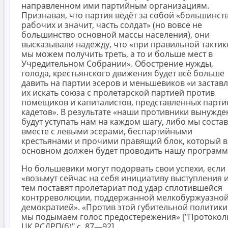
направленном ими партийным организациям.
Признавая, что партия ведёт за собой «большинст
рабочих и значит, часть солдат» (но вовсе не
большинство основной массы населения), они
высказывали надежду, что «при правильной тактик
мы можем получить треть, а то и больше мест в
Учредительном Собрании». Обострение нужды,
голода, крестьянского движения будет всё больше
давить на партии эсеров и меньшевиков «и заставл
их искать союза с пролетарской партией против
помещиков и капиталистов, представленных парти
кадетов». В результате «наши противники вынужд
будут уступать нам на каждом шагу, либо мы соста
вместе с левыми эсерами, беспартийными
крестьянами и прочими правящий блок, который в
основном должен будет проводить нашу программ
Но большевики могут подорвать свои успехи, если
«возьмут сейчас на себя инициативу выступления 
тем поставят пролетариат под удар сплотившейся
контрреволюции, поддержанной мелкобуржуазно
демократией». «Против этой губительной политики
мы подымаем голос предостережения» ["Протокол
ЦК РСДРП(б)" с. 87—92].