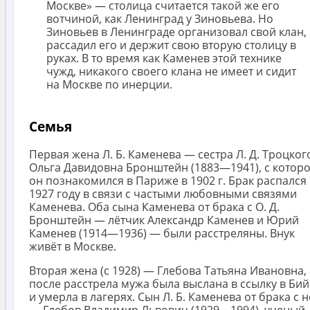
Москве» — столица считается такой же его
вотчиной, как Ленинград у Зиновьева. Но
Зиновьев в Ленинграде организовал свой клан,
рассадил его и держит свою вторую столицу в
руках. В то время как Каменев этой технике
чужд, никакого своего клана не имеет и сидит
на Москве по инерции.
Семья
Первая жена Л. Б. Каменева — сестра Л. Д. Троцког
Ольга Давидовна Бронштейн (1883—1941), с котор
он познакомился в Париже в 1902 г. Брак распался 
1927 году в связи с частыми любовными связями
Каменева. Оба сына Каменева от брака с О. Д.
Бронштейн — лётчик Александр Каменев и Юрий
Каменев (1914—1936) — были расстреляны. Внук
живёт в Москве.
Вторая жена (с 1928) — Глебова Татьяна Ивановна,
после расстрела мужа была выслана в ссылку в Бий
и умерла в лагерях. Сын Л. Б. Каменева от брака с 
— Глебов Владимир Львович (1929—1994), ученый-