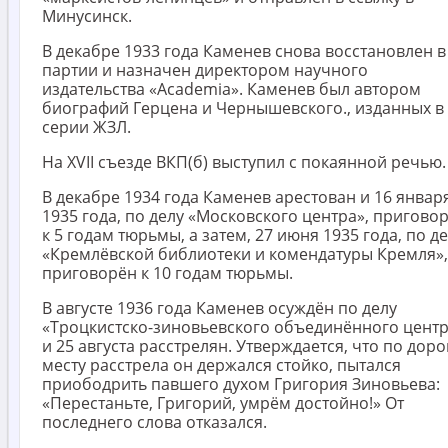
Минусинск.
В декабре 1933 года Каменев снова восстановлен в
партии и назначен директором научного
издательства «Academia». Каменев был автором
биографий Герцена и Чернышевского., изданных в
серии ЖЗЛ.
На XVII съезде ВКП(б) выступил с покаянной речью.
В декабре 1934 года Каменев арестован и 16 январ
1935 года, по делу «Московского центра», пригово
к 5 годам тюрьмы, а затем, 27 июня 1935 года, по д
«Кремлёвской библиотеки и комендатуры Кремля»,
приговорён к 10 годам тюрьмы.
В августе 1936 года Каменев осуждён по делу
«Троцкистско-зиновьевского объединённого цент
и 25 августа расстрелян. Утверждается, что по доро
месту расстрела он держался стойко, пытался
приободрить павшего духом Григория Зиновьева:
«Перестаньте, Григорий, умрём достойно!» От
последнего слова отказался.