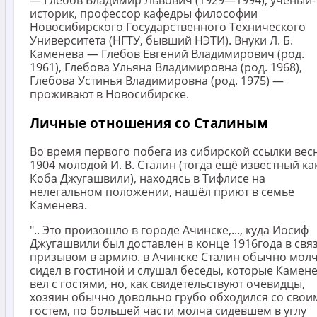
историк, профессор кафедры философии
Новосибирского Государственного Технического
Университета (НГТУ, бывший НЭТИ). Внуки Л. Б.
Каменева — Глебов Евгений Владимирович (род.
1961), Глебова Ульяна Владимировна (род. 1968),
Глебова Устинья Владимировна (род. 1975) —
проживают в Новосибирске.
Личные отношения со Сталиным
Во время первого побега из сибирской ссылки вес
1904 молодой И. В. Сталин (тогда ещё известный ка
Коба Джугашвили), находясь в Тифлисе на
нелегальном положении, нашёл приют в семье
Каменева.
".. Это произошло в городе Ачинске,..., куда Иосиф
Джугашвили был доставлен в конце 1916года в связ
призывом в армию. в Ачинске Сталин обычно мол
сидел в гостиной и слушал беседы, которые Камен
вел с гостями, но, как свидетельствуют очевидцы,
хозяин обычно довольно грубо обходился со свои
гостем, по большей части молча сидевшем в углу