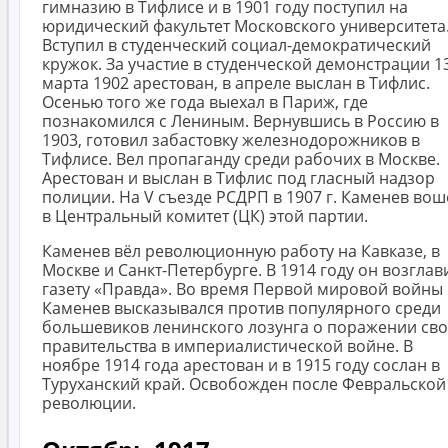
гимназию в Тифлисе и в 1901 году поступил на
юридический факультет Московского университета
Вступил в студенческий социал-демократический
кружок. За участие в студенческой демонстрации 1
марта 1902 арестован, в апреле выслан в Тифлис.
Осенью того же года выехал в Париж, где
познакомился с Лениным. Вернувшись в Россию в
1903, готовил забастовку железнодорожников в
Тифлисе. Вел пропаганду среди рабочих в Москве.
Арестован и выслан в Тифлис под гласный надзор
полиции. На V съезде РСДРП в 1907 г. Каменев вош
в Центральный комитет (ЦК) этой партии.
Каменев вёл революционную работу на Кавказе, в
Москве и Санкт-Петербурге. В 1914 году он возглав
газету «Правда». Во время Первой мировой войны
Каменев высказывался против популярного среди
большевиков ленинского лозунга о поражении сво
правительства в империалистической войне. В
ноябре 1914 года арестован и в 1915 году сослан в
Туруханский край. Освобожден после Февральской
революции.