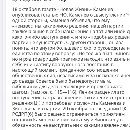
18 октября в газете «Новая Жизнь» Каменев
опубликовал статью «Ю. Каменев о „выступлении“».
одной стороны, Каменев объявил, что ему
«неизвестны какие-либо решения нашей партии,
заключающие в себе назначение на тот или иной с
какого-либо выступления», и что «подобных реше
партии не существует». С другой стороны, он дал
понять, что внутри большевистского руководства н
единства по этому вопросу: «Не только я и т. Зинов
но и ряд товарищей-практиков находят, что взять н
себя инициативу вооружённого восстания в
настоящий момент, при данном соотношении
общественных сил, независимо и за несколько дне
до съезда Советов было бы недопустимым,
гибельным для дела революции и пролетариата
шагом» (там же, с. 115—116). Ленин расценил это
выступление как разглашение фактически секретн
решения ЦК и потребовал исключить Каменева и
Зиновьева из партии. 20 октября на заседании ЦК
РСДРП(б) было решено ограничиться принятием
отставки Каменева и вменить ему и Зиновьеву в
обязанность не выступать ни с какими заявлениям