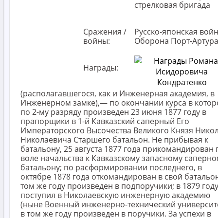
стрелковая бригада
Сражения /
Русско-японская вой
войны:
Оборона Порт-Артур
Награды:
(располагавшегося, как и Инженерная академия, в
Инженерном замке),— по окончании курса в кото
по 2-му разряду произведен 23 июня 1877 году в
прапорщики в 1-й Кавказский саперный Его
Императорского Высочества Великого Князя Нико
Николаевича Старшего батальон. Не прибывая к
батальону, 25 августа 1877 года прикомандирован 
воле начальства к Кавказскому запасному саперно
батальону; по расформировании последнего, в
октябре 1878 года откомандирован в свой батальон
том же году произведен в подпоручики; в 1879 год
поступил в Николаевскую инженерную академию
(ныне Военный инженерно-технический университе
в том же году произведен в поручики. За успехи в