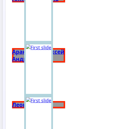
Аракчеев Алексей
Андреевич
Леон Бакст