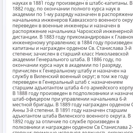
науках в 1881 году произведен в штабс-капитаны. В
1882 году, по окончании полного курса наук в
академии по 1-му разряду назначен в распоряжен
начальника инженеров Кавказского военного окру
переведен в военные инженеры и назначен в
распоряжение начальника Чарохской инженерной
дистанции. В 1883 году прикомандирован к Главно
инженерному управлению; в 1884 году произведен
капитаны и награжден орденом Св. Станислава 3-й
степени; зачислен в старший класс Николаевской
академии Генерального штаба. В 1886 году, по
окончании курса наук в академии по I разряду,
причислен к Генеральному штабу и назначен на
службу в Виленский военный округ; в том же году
переведен в Генеральный штаб с назначением
старшим адъютантом штаба 4-го армейского корпу
В 1888 году произведен в подполковники и назнач
штаб-офицером при управлении начальника 6-й
местной бригады. В 1889 году награжден орденом 
Анны 3-й степени. В 1891 году назначен старшим
адъютантом штаба Виленского военного округа. В
1892 году за отличие по службе произведен в
полковники и награжден орденом Св Станислава 2
степени; временно исполнял должность окружного