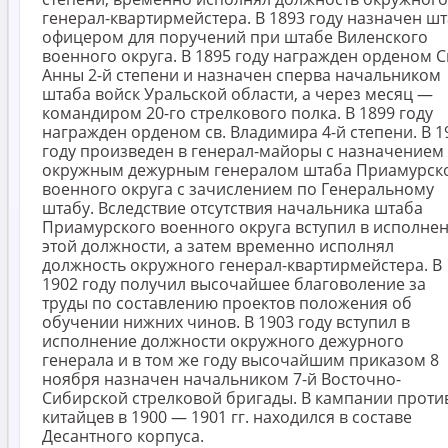
генерал-квартирмейстера. В 1893 году назначен шт
офицером для поручений при штабе Виленского
военного округа. В 1895 году награжден орденом С
Анны 2-й степени и назначен сперва начальником
штаба войск Уральской области, а через месяц —
командиром 20-го стрелкового полка. В 1899 году
награжден орденом св. Владимира 4-й степени. В 1
году произведен в генерал-майоры с назначением
окружным дежурным генералом штаба Приамурск
военного округа с зачислением по Генеральному
штабу. Вследствие отсутствия начальника штаба
Приамурского военного округа вступил в исполне
этой должности, а затем временно исполнял
должность окружного генерал-квартирмейстера. В
1902 году получил высочайшее благоволение за
труды по составлению проектов положения об
обучении нижних чинов. В 1903 году вступил в
исполнение должности окружного дежурного
генерала и в том же году высочайшим приказом 8
ноября назначен начальником 7-й Восточно-
Сибирской стрелковой бригады. В кампании проти
китайцев в 1900 — 1901 гг. находился в составе
Десантного корпуса.