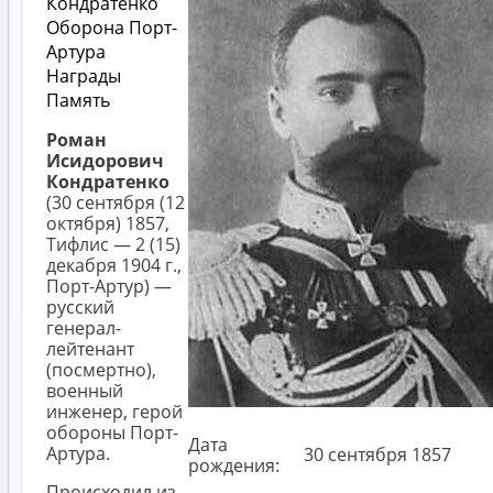
Кондратенко
Оборона Порт-
Артура
Награды
Память
Роман
Исидорович
Кондратенко
(30 сентября (12
октября) 1857,
Тифлис — 2 (15)
декабря 1904 г.,
Порт-Артур) —
русский
генерал-
лейтенант
(посмертно),
военный
инженер, герой
обороны Порт-
Дата
Артура.
30 сентября 1857
рождения:
Происходил из