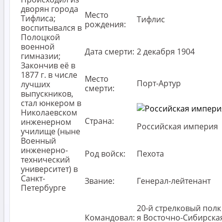
дворян города
Место
Тифлиса;
Тифлис
рождения:
воспитывался в
Полоцкой
военной
Дата смерти:
2 декабря 1904
гимназии;
Закончив её в
1877 г. в числе
Место
Порт-Артур
лучших
смерти:
выпускников,
стал юнкером в
Николаевском
Страна:
инженерном
Российская империя
училище (ныне
Военный
инженерно-
Род войск:
Пехота
технический
университет) в
Санкт-
Звание:
Генерал-лейтенант
Петербурге
20-й стрелковый полк 
Командовал:
я Восточно-Сибирска