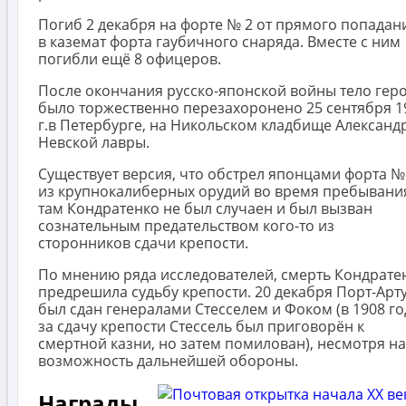
Погиб 2 декабря на форте № 2 от прямого попадан
в каземат форта гаубичного снаряда. Вместе с ним
погибли ещё 8 офицеров.
После окончания русско-японской войны тело гер
было торжественно перезахоронено 25 сентября 1
г.в Петербурге, на Никольском кладбище Александ
Невской лавры.
Существует версия, что обстрел японцами форта №
из крупнокалиберных орудий во время пребывани
там Кондратенко не был случаен и был вызван
сознательным предательством кого-то из
сторонников сдачи крепости.
По мнению ряда исследователей, смерть Кондрате
предрешила судьбу крепости. 20 декабря Порт-Арт
был сдан генералами Стесселем и Фоком (в 1908 го
за сдачу крепости Стессель был приговорён к
смертной казни, но затем помилован), несмотря на
возможность дальнейшей обороны.
Награды