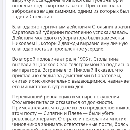
вывел их под эскортом казаков. При этом толпа
забросала земцев камнями, одним из которых был
задет и Столыпин.
Благодаря энергичным действиям Столыпина жизн
Саратовской губернии постепенно успокаивалась.
Действия молодого губернатора были замечены
Николаем II, который дважды выразил ему личную
благодарность за проявленное усердие.
Во второй половине апреля 1906 г. Столыпина
вызвали в Царское Село телеграммой за подписью
императора. Встретив его, Николай II сказал, что
пристально следил за действиями в Саратове и,
считая их исключительно выдающимися, назначае
его министром внутренних дел.
Переживший революцию и четыре покушения
Столыпин пытался отказаться от должности.
Примечательно, что двое из его предшественнико
этом посту — Сипягин и Плеве — были убиты
революционерами. О страхе и нежелании многих
чиновников занимать ответственные посты, боясь
покушений, неоднократно в своих мемуарах указы