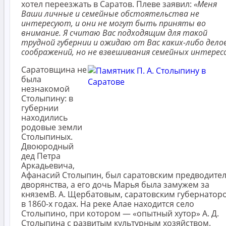
хотел переезжать в Саратов. Плеве заявил:
«Меня
Ваши личные и семейные обстоятельства не
интересуют, и они не могут быть приняты во
внимание. Я считаю Вас подходящим для такой
трудной губернии и ожидаю от Вас каких-либо дело
соображений, но не взвешивания семейных интерес
Саратовщина не
была
незнакомой
Столыпину: в
губернии
находились
родовые земли
Столыпиных.
Двоюродный
дед Петра
Аркадьевича,
Афанасий Столыпин, был саратовским предводите
дворянства, а его дочь Марья была замужем за
княземВ. А. Щербатовым, саратовским губернатор
в 1860-х годах. На реке Алае находится село
Столыпино, при котором — «опытный хутор» А. Д.
Столыпина с развитым культурным хозяйством.