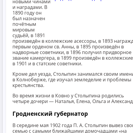
новыми чинами
и наградами. В
1890 году он
был назначен
почётным
мировым
судьёй, в 1891
произведён в коллежские асессоры, в 1893 награж
первым орденом св. Анны, в 1895 произведён в
надворные советники, в 1896 получил придворное
звание камергера, в 1899 произведён в коллежские
в 1901 и в статские советники.
Кроме дел уезда, Столыпин занимался своим имен
в Колноберже, где изучал земледелие и проблемы
крестьянства.
Во время жизни в Ковно у Столыпина родились
четыре дочери — Наталья, Елена, Ольга и Александ
Гродненский губернатор
В середине мая 1902 года П. А. Столыпин вывез св
семью с самыми ближайшими домочадцами «на