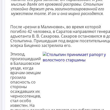
мыслью далёк от кровавой расправы. Столыпин
спокойно держит речь загипнотизированной его
мужеством толпе. И он и она мирно расходятся.
После «резни в Малиновке», во время которой
погибло 42 человека, в Саратов направляют генера
адъютанта В. В. Сахарова. Сахаров остановился в 
Столыпина. Пришедшая под видом посетительниц
эсерка Биценко застрелила его.
Эпизод,
произошедший
в Балашовском
уезде, когда
врачам-земцам
грозила
опасность со
стороны
осаждавших их
черносотенцев,
стал особо
известен. На
выручку к осаждённым явился сам губернатор и