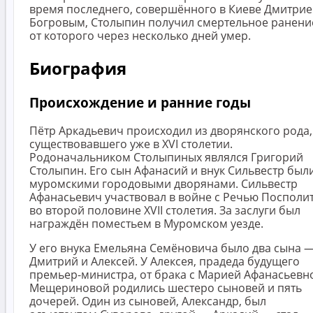
время последнего, совершённого в Киеве Дмитри
Богровым, Столыпин получил смертельное ранени
от которого через несколько дней умер.
Биография
Происхождение и ранние годы
Пётр Аркадьевич происходил из дворянского рода,
существовавшего уже в XVI столетии.
Родоначальником Столыпиных являлся Григорий
Столыпин. Его сын Афанасий и внук Сильвестр был
муромскими городовыми дворянами. Сильвестр
Афанасьевич участвовал в войне с Речью Посполи
во второй половине XVII столетия. За заслуги был
награждён поместьем в Муромском уезде.
У его внука Емельяна Семёновича было два сына 
Дмитрий и Алексей. У Алексея, прадеда будущего
премьер-министра, от брака с Марией Афанасьевн
Мещериновой родились шестеро сыновей и пять
дочерей. Один из сыновей, Александр, был