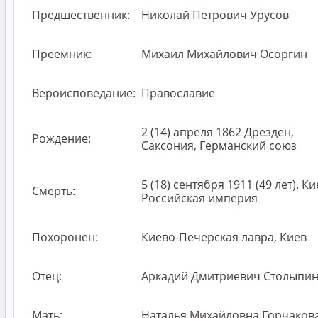
Предшественник:
Николай Петрович Урусов
Преемник:
Михаил Михайлович Осоргин
Вероисповедание:
Православие
2 (14) апреля 1862 Дрезден,
Рождение:
Саксония, Германский союз
5 (18) сентября 1911 (49 лет). Ки
Смерть:
Российская империя
Похоронен:
Киево-Печерская лавра, Киев
Отец:
Аркадий Дмитриевич Столыпи
Мать:
Наталья Михайловна Горчаков