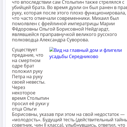
что впоследствии сам Столыпин также стрелялся с
убийцей брата. Во время дуэли он был ранен в пр
руку, которая после этого плохо функционировала,
что часто отмечали современники. Михаил был
помолвлен с фрейлиной императрицы Марии
Фёдоровны Ольгой Борисовной Нейдгардт,
являвшейся праправнучкой великого русского
полководца Александра Суворова.
Существует
предание, что
на смертном
одре брат
положил руку
Петра на руку
своей невесты.
Через
некоторое
время Столыпин
просил её руки у
отца Ольги
Борисовны, указав при этом на свой недостаток —
«молодость». Будущий тесть (действительный тайн
советник, чин II класса), улыбнувшись, ответил, что