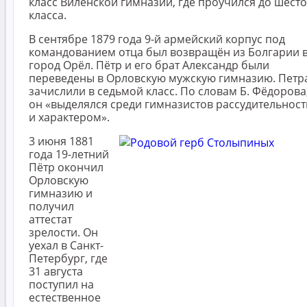
класс Виленской гимназии, где проучился до шест
класса.
В сентябре 1879 года 9-й армейский корпус под
командованием отца был возвращён из Болгарии 
город Орёл. Пётр и его брат Александр были
переведены в Орловскую мужскую гимназию. Петр
зачислили в седьмой класс. По словам Б. Фёдорова
он «выделялся среди гимназистов рассудительнос
и характером».
3 июня 1881
года 19-летний
Пётр окончил
Орловскую
гимназию и
получил
аттестат
зрелости. Он
уехал в Санкт-
Петербург, где
31 августа
поступил на
естественное