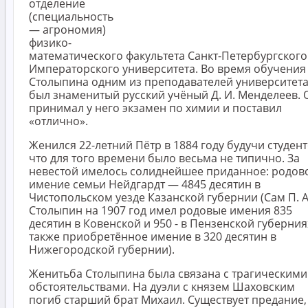
отделение
(специальность
— агрономия)
физико-
математического факультета Санкт-Петербургского
Императорского университета. Во время обучения
Столыпина одним из преподавателей университет
был знаменитый русский учёный Д. И. Менделеев. 
принимал у него экзамен по химии и поставил
«отлично».
Женился 22-летний Пётр в 1884 году будучи студен
что для того времени было весьма не типично. За
невестой имелось солиднейшее приданное: родов
имение семьи Нейдгардт — 4845 десятин в
Чистопольском уезде Казанской губернии (Сам П. А
Столыпин на 1907 год имел родовые имения 835
десятин в Ковенской и 950 - в Пензенской губерниях
также приобретённое имение в 320 десятин в
Нижегородской губернии).
Женитьба Столыпина была связана с трагическими
обстоятельствами. На дуэли с князем Шаховским
погиб старший брат Михаил. Существует предание,