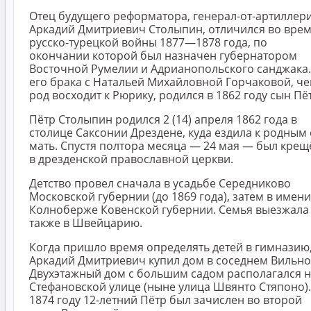
Отец будущего реформатора, генерал-от-артиллер
Аркадий Дмитриевич Столыпин, отличился во вре
русско-турецкой войны 1877—1878 года, по
окончании которой был назначен губернатором
Восточной Румелии и Адрианопольского санджака.
его брака с Натальей Михайловной Горчаковой, че
род восходит к Рюрику, родился в 1862 году сын Пё
Пётр Столыпин родился 2 (14) апреля 1862 года в
столице Саксонии Дрездене, куда ездила к родным 
мать. Спустя полтора месяца — 24 мая — был крещ
в дрезденской православной церкви.
Детство провел сначала в усадьбе Середниково
Московской губернии (до 1869 года), затем в имен
Колноберже Ковенской губернии. Семья выезжала
также в Швейцарию.
Когда пришло время определять детей в гимназию
Аркадий Дмитриевич купил дом в соседнем Вильно
Двухэтажный дом с большим садом располагался 
Стефановской улице (ныне улица Швянто Стяпоно).
1874 году 12-летний Пётр был зачислен во второй