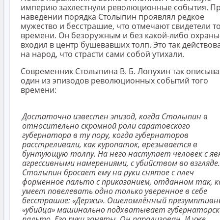
империю захлестнули революционные события. П
наведении порядка Столыпин проявлял редкое
мужество и бесстрашие, что отмечают свидетели т
времени. Он безоружным и без какой-либо охраны
входил в центр бушевавших толп. Это так действов
на народ, что страсти сами собой утихали.
Современник Столыпина В. Б. Лопухин так описыва
один из эпизодов революционных событий того
времени:
Достаточно известен эпизод, когда Столыпин в
относительно скромной роли саратовского
губернатора в ту пору, когда губернаторов
расстреливали, как куропаток, врезывается в
бунтующую толпу. На него наступает человек с яв
агрессивными намерениями, с убийством во взгляде.
Столыпин бросает ему на руки снятое с плеч
форменное пальто с приказанием, отданном так, к
умеет повелевать одно только уверенное в себе
бесстрашие: «Держи». Ошеломлённый презумптив
«убийца» машинально подхватывает губернаторск
пальто. Его руки заняты. Он парализован. И уже