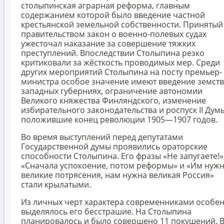
столыпинская аграрная реформа, главным
содержанием которой было введение частной
крестьянской земельной собственности. Принятый
правительством закон о военно-полевых судах
ужесточал наказание за совершение тяжких
преступлений. Впоследствии Столыпина резко
критиковали за жёсткость проводимых мер. Среди
других мероприятий Столыпина на посту премьер-
министра особое значение имеют введение земств
западных губерниях, ограничение автономии
Великого княжества Финляндского, изменение
избирательного законодательства и роспуск II Дум
положившие конец революции 1905—1907 годов.
Во время выступлений перед депутатами
Государственной думы проявились ораторские
способности Столыпина. Его фразы «Не запугаете!»
«Сначала успокоение, потом реформы» и «Им нуж
великие потрясения, нам нужна великая Россия»
стали крылатыми.
Из личных черт характера современниками особе
выделялось его бесстрашие. На Столыпина
планировалось и было совершено 11 покушений. 