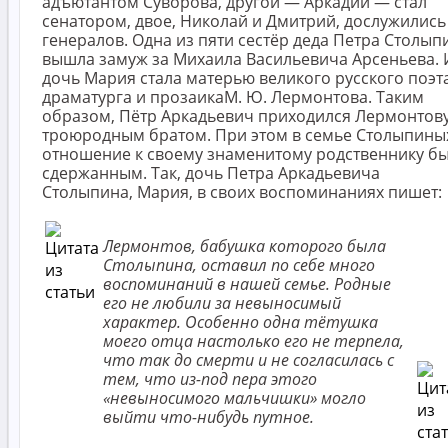
адъютантом Суворова, другой — Аркадий — стал
сенатором, двое, Николай и Дмитрий, дослужились
генералов. Одна из пяти сестёр деда Петра Столып
вышла замуж за Михаила Васильевича Арсеньева. 
дочь Мария стала матерью великого русского поэта
драматурга и прозаикаМ. Ю. Лермонтова. Таким
образом, Пётр Аркадьевич приходился Лермонтов
троюродным братом. При этом в семье Столыпины
отношение к своему знаменитому родственнику б
сдержанным. Так, дочь Петра Аркадьевича
Столыпина, Мария, в своих воспоминаниях пишет:
Лермонтов, бабушка которого была
Столыпина, оставил по себе много
воспоминаний в нашей семье. Родные
его не любили за невыносимый
характер. Особенно одна тётушка
моего отца настолько его не терпела,
что так до смерти и не согласилась с
тем, что из-под пера этого
«невыносимого мальчишки» могло
выйти что-нибудь путное.