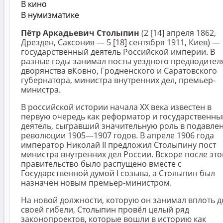
В кино
В нумизматике
Пётр Аркадьевич Столыпин
(2 [14] апреля 1862,
Дрезден, Саксония — 5 [18] сентября 1911, Киев) —
государственный деятель Российской империи. В
разные годы занимал посты уездного предводител
дворянства вКовно, Гродненского и Саратовского
губернатора, министра внутренних дел, премьер-
министра.
В российской истории начала XX века известен в
первую очередь как реформатор и государственны
деятель, сыгравший значительную роль в подавле
революции 1905—1907 годов. В апреле 1906 года
император Николай II предложил Столыпину пост
министра внутренних дел России. Вскоре после это
правительство было распущено вместе с
Государственной думой I созыва, а Столыпин был
назначен новым премьер-министром.
На новой должности, которую он занимал вплоть д
своей гибели, Столыпин провёл целый ряд
законопроектов, которые вошли в историю как