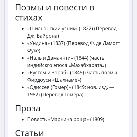
Поэмы и повести в
стихах
«Шильонский узник» (1822) (Перевод
Дж. Байрона)
«Ундина» (1837) (Перевод Ф. де Ламотт
Фуке)
«Наль и Дамаянти» (1844) (часть
индийскго эпоса «Махабхарата»)
«Рустем и Зораб» (1849) (часть поэмы
Фирдоуси «Шахнаме»)
«Одиссея (Гомер)» (1849; нов. изд. —
1982) (Перевод Гомера)
Проза
Повесть «Марьина роща» (1809)
Статьи