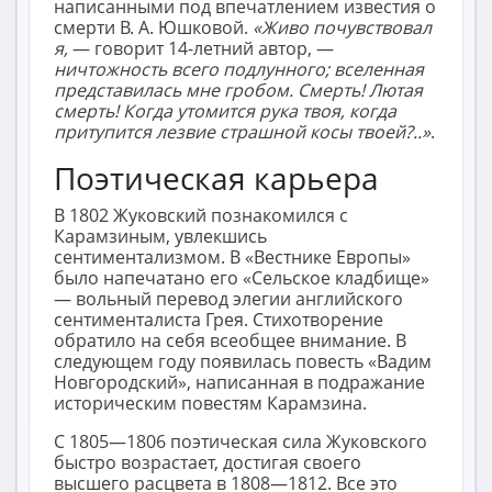
написанными под впечатлением известия о
смерти В. А. Юшковой.
«Живо почувствовал
я,
— говорит 14-летний автор, —
ничтожность всего подлунного; вселенная
представилась мне гробом. Смерть! Лютая
смерть! Когда утомится рука твоя, когда
притупится лезвие страшной косы твоей?..»
.
Поэтическая карьера
В 1802 Жуковский познакомился с
Карамзиным, увлекшись
сентиментализмом. В «Вестнике Европы»
было напечатано его «Сельское кладбище»
— вольный перевод элегии английского
сентименталиста Грея. Стихотворение
обратило на себя всеобщее внимание. В
следующем году появилась повесть «Вадим
Новгородский», написанная в подражание
историческим повестям Карамзина.
С 1805—1806 поэтическая сила Жуковского
быстро возрастает, достигая своего
высшего расцвета в 1808—1812. Все это