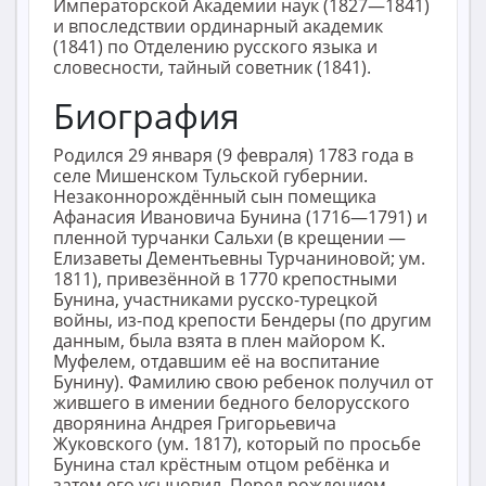
Императорской Академии наук (1827—1841)
и впоследствии ординарный академик
(1841) по Отделению русского языка и
словесности, тайный советник (1841).
Биография
Родился 29 января (9 февраля) 1783 года в
селе Мишенском Тульской губернии.
Незаконнорождённый сын помещика
Афанасия Ивановича Бунина (1716—1791) и
пленной турчанки Сальхи (в крещении —
Елизаветы Дементьевны Турчаниновой; ум.
1811), привезённой в 1770 крепостными
Бунина, участниками русско-турецкой
войны, из-под крепости Бендеры (по другим
данным, была взята в плен майором К.
Муфелем, отдавшим её на воспитание
Бунину). Фамилию свою ребенок получил от
жившего в имении бедного белорусского
дворянина Андрея Григорьевича
Жуковского (ум. 1817), который по просьбе
Бунина стал крёстным отцом ребёнка и
затем его усыновил. Перед рождением