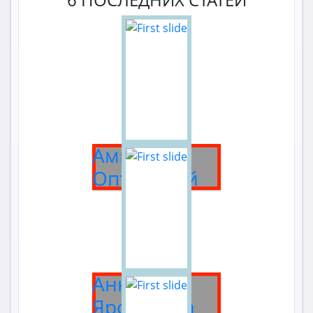
Амвросий
Оптинский
Анна
Ярославна