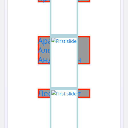
Аракчеев
Алексей
Андреевич
Леон Бакст