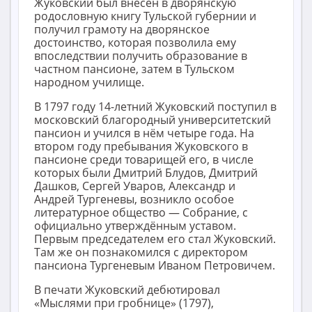
Жуковский был внесён в дворянскую
родословную книгу Тульской губернии и
получил грамоту на дворянское
достоинство, которая позволила ему
впоследствии получить образование в
частном пансионе, затем в Тульском
народном училище.
В 1797 году 14-летний Жуковский поступил в
московский благородный университетский
пансион и учился в нём четыре года. На
втором году пребывания Жуковского в
пансионе среди товарищей его, в числе
которых были Дмитрий Блудов, Дмитрий
Дашков, Сергей Уваров, Александр и
Андрей Тургеневы, возникло особое
литературное общество — Собрание, с
официально утверждённым уставом.
Первым председателем его стал Жуковский.
Там же он познакомился с директором
пансиона Тургеневым Иваном Петровичем.
В печати Жуковский дебютировал
«Мыслями при гробнице» (1797),