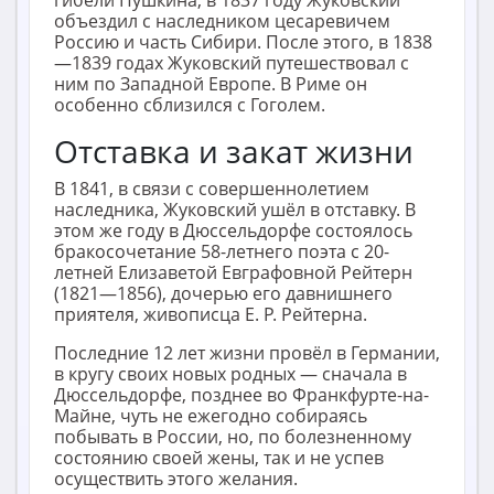
гибели Пушкина, в 1837 году Жуковский
объездил с наследником цесаревичем
Россию и часть Сибири. После этого, в 1838
—1839 годах Жуковский путешествовал с
ним по Западной Европе. В Риме он
особенно сблизился с Гоголем.
Отставка и закат жизни
В 1841, в связи с совершеннолетием
наследника, Жуковский ушёл в отставку. В
этом же году в Дюссельдорфе состоялось
бракосочетание 58-летнего поэта с 20-
летней Елизаветой Евграфовной Рейтерн
(1821—1856), дочерью его давнишнего
приятеля, живописца Е. Р. Рейтерна.
Последние 12 лет жизни провёл в Германии,
в кругу своих новых родных — сначала в
Дюссельдорфе, позднее во Франкфурте-на-
Майне, чуть не ежегодно собираясь
побывать в России, но, по болезненному
состоянию своей жены, так и не успев
осуществить этого желания.