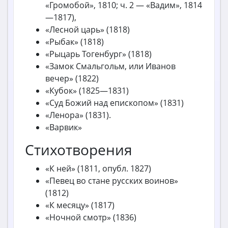
«Громобой», 1810; ч. 2 — «Вадим», 1814
—1817),
«Лесной царь» (1818)
«Рыбак» (1818)
«Рыцарь Тогенбург» (1818)
«Замок Смальгольм, или Иванов
вечер» (1822)
«Кубок» (1825—1831)
«Суд Божий над епископом» (1831)
«Ленора» (1831).
«Варвик»
Стихотворения
«К ней» (1811, опубл. 1827)
«Певец во стане русских воинов»
(1812)
«К месяцу» (1817)
«Ночной смотр» (1836)