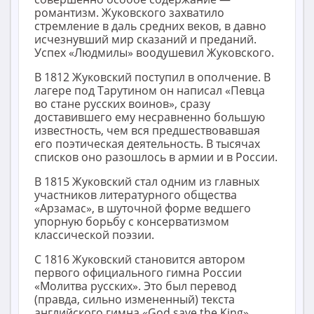
романтизм. Жуковского захватило
стремление в даль средних веков, в давно
исчезнувший мир сказаний и преданий.
Успех «Людмилы» воодушевил Жуковского.
В 1812 Жуковский поступил в ополчение. В
лагере под Тарутином он написал «Певца
во стане русских воинов», сразу
доставившего ему несравненно большую
известность, чем вся предшествовавшая
его поэтическая деятельность. В тысячах
списков оно разошлось в армии и в России.
В 1815 Жуковский стал одним из главных
участников литературного общества
«Арзамас», в шуточной форме ведшего
упорную борьбу с консерватизмом
классической поэзии.
С 1816 Жуковский становится автором
первого официального гимна России
«Молитва русских». Это был перевод
(правда, сильно измененный) текста
английского гимна «God save the King».