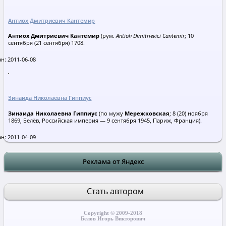
Антиох Дмитриевич Кантемир
Антиох Дмитриевич Кантемир
(рум.
Antioh Dimitrievici Cantemir
; 10
сентября (21 сентября) 1708.
н: 2011-06-08
Зинаида Николаевна Гиппиус
Зинаида Николаевна Гиппиус
(по мужу
Мережковская
; 8 (20) ноября
1869, Белёв, Российская империя — 9 сентября 1945, Париж, Франция).
н: 2011-04-09
Реклама от Яндекс
Стать автором
Copyright © 2009-2018
Белов Игорь Викторович