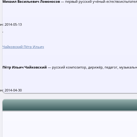
Михаил Васильевич Ломоносов
— первый русский учёный-естествоиспытател
н: 2014-05-13
Чайковский Пётр Ильич
Пётр Ильич Чайковский
— русский композитор, дирижёр, педагог, музыкаль
н: 2014-04-30