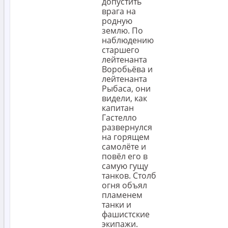
допустить
врага на
родную
землю. По
наблюдению
старшего
лейтенанта
Воробьёва и
лейтенанта
Рыбаса, они
видели, как
капитан
Гастелло
развернулся
на горящем
самолёте и
повёл его в
самую гущу
танков. Столб
огня объял
пламенем
танки и
фашистские
экипажи.