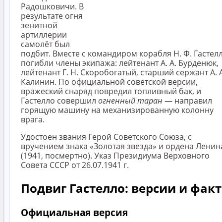
Радошковичи. В
результате огня
зенитной
артиллерии
самолёт был
подбит. Вместе с командиром корабля Н. Ф. Гастел
погибли члены экипажа: лейтенант А. А. Бурденюк,
лейтенант Г. Н. Скоробогатый, старший сержант А. А
Калинин. По официальной советской версии,
вражеский снаряд повредил топливный бак, и
Гастелло совершил
огненный таран
— направил
горящую машину на механизированную колонну
врага.
Удостоен звания Герой Советского Союза, с
вручением знака «Золотая звезда» и ордена Ленин
(1941, посмертно). Указ Президиума Верховного
Совета СССР от 26.07.1941 г.
Подвиг Гастелло: версии и фак
Официальная версия