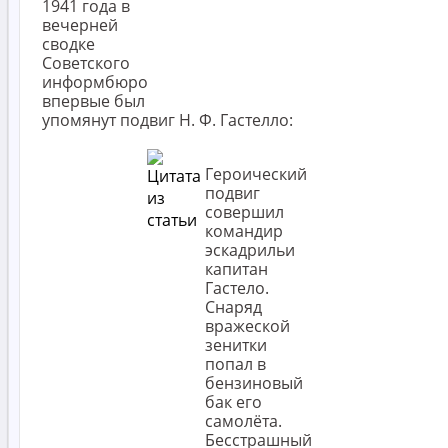
1941 года в
вечерней
сводке
Советского
информбюро
впервые был
упомянут подвиг Н. Ф. Гастелло:
Героический
подвиг
совершил
командир
эскадрильи
капитан
Гастело.
Снаряд
вражеской
зенитки
попал в
бензиновый
бак его
самолёта.
Бесстрашный