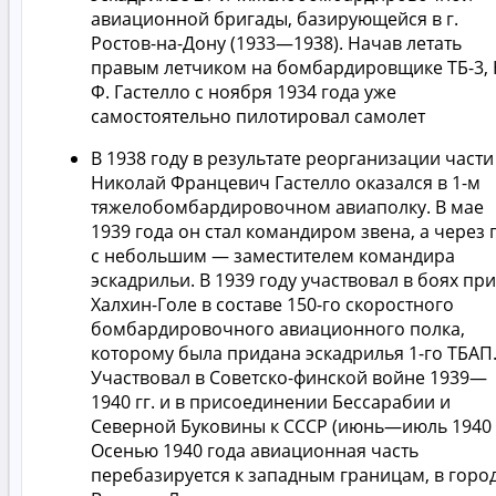
авиационной бригады, базирующейся в г.
Ростов-на-Дону (1933—1938). Начав летать
правым летчиком на бомбардировщике ТБ-3, 
Ф. Гастелло с ноября 1934 года уже
самостоятельно пилотировал самолет
В 1938 году в результате реорганизации части
Николай Францевич Гастелло оказался в 1-м
тяжелобомбардировочном авиаполку. В мае
1939 года он стал командиром звена, а через 
с небольшим — заместителем командира
эскадрильи. В 1939 году участвовал в боях при
Халхин-Голе в составе 150-го скоростного
бомбардировочного авиационного полка,
которому была придана эскадрилья 1-го ТБАП
Участвовал в Советско-финской войне 1939—
1940 гг. и в присоединении Бессарабии и
Северной Буковины к СССР (июнь—июль 1940 г
Осенью 1940 года авиационная часть
перебазируется к западным границам, в горо