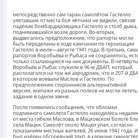
непосредственно сам таран самолётом Гастелло
улетавшие от места боя лётчики не видели, связав
падение бомбардировщика Гастелло и столб дыма,
поднимавшийся возле дороги. Во-вторых,
выдвигалось предположение, что рапорты могли
быть переделаны в ходе кампании по героизации
Гастелло в июле—августе 1941 года. В-третьих, сам
рапортов Воробьёва и Рыбаса не сохранилось, ест
только ссылающиеся на них документы. В-четвёрты
Воробьёв и Рыбас служили в 96-м ДБАП, который
располагался на том же аэродроме, что и 207-й ДБ
в котором воевали Маслов и Гастелло. По
предположению сторонников альтернативной
версии, экипажи из разных полков не могли лететь
задание в одном звене.
После появились сообщения, что обломки
подлинного самолета Гастелло находились недале
от места гибели Маслова, в Мацковском болоте бл
села Мацки. Самолёт около Мацки упал, согласно
показаниям местных жителей, 26 июня 1941 года. 
был найден обгоревший труп, в кармане гимнастё