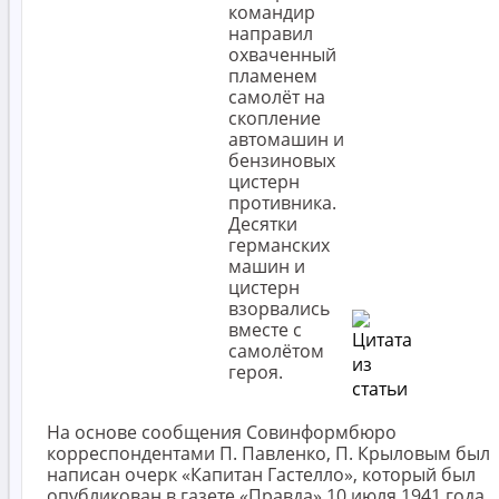
командир
направил
охваченный
пламенем
самолёт на
скопление
автомашин и
бензиновых
цистерн
противника.
Десятки
германских
машин и
цистерн
взорвались
вместе с
самолётом
героя.
На основе сообщения Совинформбюро
корреспондентами П. Павленко, П. Крыловым был
написан очерк «Капитан Гастелло», который был
опубликован в газете «Правда» 10 июля 1941 года.