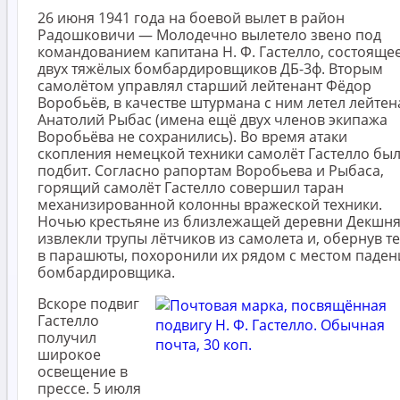
26 июня 1941 года на боевой вылет в район
Радошковичи — Молодечно вылетело звено под
командованием капитана Н. Ф. Гастелло, состоящее
двух тяжёлых бомбардировщиков ДБ-3ф. Вторым
самолётом управлял старший лейтенант Фёдор
Воробьёв, в качестве штурмана с ним летел лейтен
Анатолий Рыбас (имена ещё двух членов экипажа
Воробьёва не сохранились). Во время атаки
скопления немецкой техники самолёт Гастелло бы
подбит. Согласно рапортам Воробьева и Рыбаса,
горящий самолёт Гастелло совершил таран
механизированной колонны вражеской техники.
Ночью крестьяне из близлежащей деревни Декшн
извлекли трупы лётчиков из самолета и, обернув т
в парашюты, похоронили их рядом с местом паден
бомбардировщика.
Вскоре подвиг
Гастелло
получил
широкое
освещение в
прессе. 5 июля