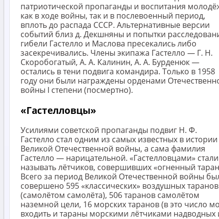
патриотической пропаганды и воспитания молодё
как в ходе войны, так и в послевоенный период,
вплоть до распада СССР. Альтернативные версии
событий близ д. Декшняны и попытки расследован
гибели Гастелло и Маслова пресекались либо
засекречивались. Члены экипажа Гастелло — Г. Н.
Скоробогатый, А. А. Калинин, А. А. Бурденюк —
остались в тени подвига командира. Только в 1958
году они были награждены орденами Отечественн
войны I степени (посмертно).
«Гастелловцы»
Усилиями советской пропаганды подвиг Н. Ф.
Гастелло стал одним из самых известных в истории
Великой Отечественной войны, а сама фамилия
Гастелло — нарицательной. «Гастелловцами» стали
называть лётчиков, совершивших «огненный таран
Всего за период Великой Отечественной войны бы
совершено 595 «классических» воздушных таранов
(самолётом самолёта), 506 таранов самолётом
наземной цели, 16 морских таранов (в это число мо
входить и тараны морскими лётчиками надводных 