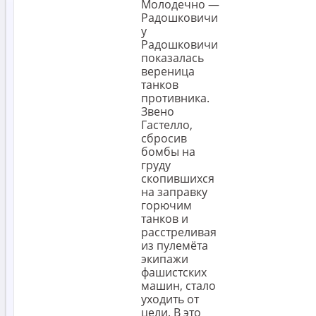
Молодечно —
Радошковичи
у
Радошковичи
показалась
вереница
танков
противника.
Звено
Гастелло,
сбросив
бомбы на
груду
скопившихся
на заправку
горючим
танков и
расстреливая
из пулемёта
экипажи
фашистских
машин, стало
уходить от
цели. В это