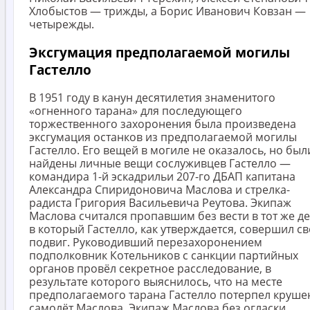
Хлобыстов — трижды, а Борис Иванович Ковзан —
четырежды.
Эксгумация предполагаемой могилы
Гастелло
В 1951 году в канун десятилетия знаменитого
«огненного тарана» для последующего
торжественного захоронения была произведена
эксгумация останков из предполагаемой могилы
Гастелло. Его вещей в могиле не оказалось, но был
найдены личные вещи сослуживцев Гастелло —
командира 1-й эскадрильи 207-го ДБАП капитана
Александра Спиридоновича Маслова и стрелка-
радиста Григория Васильевича Реутова. Экипаж
Маслова считался пропавшим без вести в тот же де
в который Гастелло, как утверждается, совершил с
подвиг. Руководивший перезахоронением
подполковник Котельников с санкции партийных
органов провёл секретное расследование, в
результате которого выяснилось, что на месте
предполагаемого тарана Гастелло потерпел круше
самолёт Маслова. Экипаж Маслова без огласки