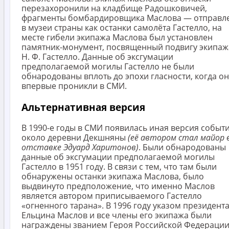
перезахоронили на кладбище Радошковичей,
фрагменты бомбардировщика Маслова — отправл
в музеи страны как останки самолёта Гастелло, на
месте гибели экипажа Маслова был установлен
памятник-монумент, посвященный подвигу экипаж
Н. Ф. Гастелло. Данные об эксгумации
предполагаемой могилы Гастелло не были
обнародованы вплоть до эпохи гласности, когда о
впервые проникли в СМИ.
Альтернативная версия
В 1990-е годы в СМИ появилась иная версия событ
около деревни Декшняны
(её автором стал майор 
отставке Эдуард Харитонов)
. Были обнародованы
данные об эксгумации предполагаемой могилы
Гастелло в 1951 году. В связи с тем, что там были
обнаружены останки экипажа Маслова, было
выдвинуто предположение, что именно Маслов
является автором приписываемого Гастелло
«огненного тарана». В 1996 году указом президент
Ельцина Маслов и все члены его экипажа были
награждены званием Героя Российской Федераци