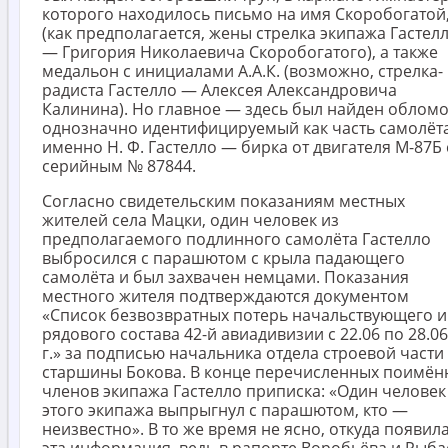
которого находилось письмо на имя Скоробогатой
(как предполагается, жены стрелка экипажа Гастел
— Григория Николаевича Скоробогатого), а также
медальон с инициалами А.А.К. (возможно, стрелка-
радиста Гастелло — Алексея Александровича
Калинина). Но главное — здесь был найден обломо
однозначно идентифицируемый как часть самолёт
именно Н. Ф. Гастелло — бирка от двигателя М-87Б 
серийным № 87844.
Согласно свидетельским показаниям местных
жителей села Мацки, один человек из
предполагаемого подлинного самолёта Гастелло
выбросился с парашютом с крыла падающего
самолёта и был захвачен немцами. Показания
местного жителя подтверждаются документом
«Список безвозвратных потерь начальствующего и
рядового состава 42-й авиадивизии с 22.06 по 28.06
г.» за подписью начальника отдела строевой части
старшины Бокова. В конце перечисленных поимён
членов экипажа Гастелло приписка: «Один человек
этого экипажа выпрыгнул с парашютом, кто —
неизвестно». В то же время не ясно, откуда появил
эта информация, ведь в рапорте Воробьёва и Рыба