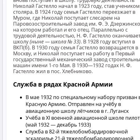
Николай Гастелло начал в 1923 году, став учеником
столяра. В 1924 году семья Гастелло переезжает в
Муром, где Николай поступает слесарем на
Паровозостроительный завод им. Ф. Э. Дзержинско
на котором работал и его отец. Параллельно с
трудовой деятельностью, Н. Ф. Гастелло оканчивае
школу
(ныне — школа № 33)
. В 1928 году вступил в
ВКП(б). В 1930 году семья Гастелло возвращается в
Москву, и Николай поступает на работу в Первый
государственный механический завод строительн
машин имени 1-го Мая. В 1930—1932 годах Н. Ф.
Гастелло жил в пос. Хлебниково.
Служба в рядах Красной Армии
В мае 1932 по специальному набору призван 
Красную Армию. Отправлен на учёбу в
авиационную школу лётчиков в г. Луганск
Учёба в XI военной авиационной школе пило
(май 1932 — декабрь 1933)
Служба в 82-й тяжелобомбардировочной
эскадрилье 21-й тяжелобомбардировочной