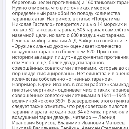
береговых целей противника) и 160 танковых таран
Нужно отметить, что в источниках имеется
определённый разнобой по поводу количества
таранных атак. Например, в статье «Побратимы
Николая Гастелло» говорится лишь о 14 морских и
только 52 танковых таранах, 506 таранах самолёто
наземной цели, но зато о 600 воздушных таранах.
Генерал-майор авиации А. Д. Зайцев в своей книге
«Оружие сильных духом» оценивает количество
воздушных таранов в более чем 620. При этом
историки авиации пишут: «в документах противник
отмечено [ещё] более двадцати таранов,
совершённых советскими летчиками, которые до с
пор неидентифицированы». Нет единства и в оцен
количества собственно «огненных таранов».
Например, Юрий Иванов, в своей работе «Камикад
пилоты-смертники» оценивает число таких таранов
совершённых советскими летчиками в 1941—1945 г
величиной «около 350». В завершение этого пункта
следует также отметить, что ряд советских пилотов
таранили врага не один раз: 34 лётчика применяли
воздушный таран дважды, четверо — Леонид
Иванович Борисов, Владимир Иванович Матвеев,
Николай Васильевич Терёхин, Алексей Степанович