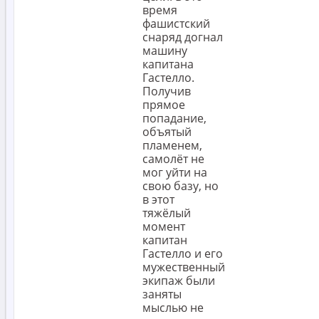
время
фашистский
снаряд догнал
машину
капитана
Гастелло.
Получив
прямое
попадание,
объятый
пламенем,
самолёт не
мог уйти на
свою базу, но
в этот
тяжёлый
момент
капитан
Гастелло и его
мужественный
экипаж были
заняты
мыслью не