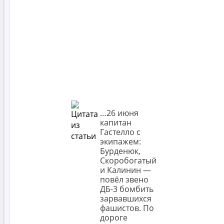
…26 июня
капитан
Гастелло с
экипажем:
Бурденюк,
Скоробогатый
и Калинин —
повёл звено
ДБ-3 бомбить
зарвавшихся
фашистов. По
дороге