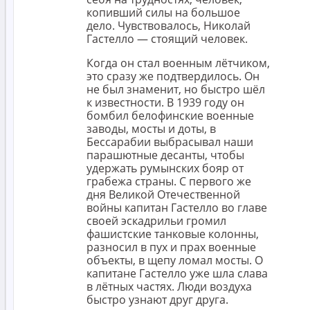
копивший силы на большое
дело. Чувствовалось, Николай
Гастелло — стоящий человек.
Когда он стал военным лётчиком,
это сразу же подтвердилось. Он
не был знаменит, но быстро шёл
к известности. В 1939 году он
бомбил белофинские военные
заводы, мосты и доты, в
Бессарабии выбрасывал наши
парашютные десанты, чтобы
удержать румынских бояр от
грабежа страны. С первого же
дня Великой Отечественной
войны капитан Гастелло во главе
своей эскадрильи громил
фашистские танковые колонны,
разносил в пух и прах военные
объекты, в щепу ломал мосты. О
капитане Гастелло уже шла слава
в лётных частях. Люди воздуха
быстро узнают друг друга.