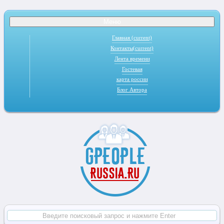
Меню
Главная
(current)
Контакты
(current)
Лента времени
Гостевая
карта россии
Блог Автора