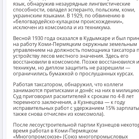
язык, обнаружив незаурядные лингвистические
способности, овладел эсперанто, польским, коми,
украинским языками. В 1929, по обвинению в
«белогвардейско-кулацком происхождении»,
исключен из комсомола и из техникума.
Весной 1930 года оказался в Кудымкаре и был при
на работу Коми-Пермяцким окружным земельным
управлением на должность помощника таксатора 
устройству лесов местного значения. Здесь его
восстановили в комсомоле. Позже восстановился и
техникум, но диплом защитить не разрешили —
ограничились бумажкой о прослушанных курсах.
Работая таксатором, обнаружил, что коллеги
занимаются приписками и донёс на них в милицию
Суд приговорил расхитителей к срокам по 4-8 лет
тюремного заключения, а Кузнецова — к году
исправительных работ с удержанием 15% зарплаты
также снова отчислен из комсомола).
После лесоустроительной партии Кузнецов некото
время работал в Коми-Пермяцком
«Многопромсоюзе» (Союз многопромысловых