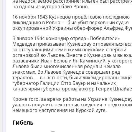
на недосягаемое расстояние; Ильген был расстрел
на одном из хуторов близ Ровно.
16 ноября 1943 Кузнецов провёл свою последнюю
ликвидацию в Ровно — был убит верховный судья
оккупированной Украины обер-фюрер Альфред Фун
В январе 1944 командир отряда «Победители»
Медведев приказывает Кузнецову отправляться вс
за отступающими немецкими войсками с первой
остановкой во Львове. Вместе с Кузнецовым выеха
разведчики Иван Белов и Ян Каминский, у которого
Львове были многочисленная родня и немало
знакомых. Во Львове Кузнецов совершает ряд
терактов — в частности, были ликвидированы вице
губернатор Галиции Отто Бауэр и начальник
канцелярии губернаторства доктор Генрих Шнайде
Кроме того, за время работы на Украине Кузнецов
удалось получить некоторые сведения о подготовк
немецкого наступления на Курской дуге.
Гибель