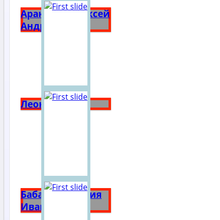
Аракчеев Алексей
Андреевич
Леон Бакст
Бабанова Мария
Ивановна