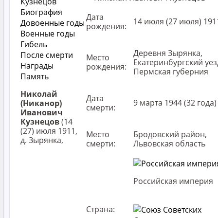
Кузнецов
Биография
Дата
14 июля (27 июля) 191
Довоенные годы
рождения:
Военные годы
Гибель
Деревня Зырянка,
После смерти
Место
Екатеринбургский уез
Награды
рождения:
Пермская губерния
Память
Николай
Дата
9 марта 1944 (32 года)
(Никанор)
смерти:
Иванович
Кузнецов
(14
(27) июля 1911,
Место
Бродовский район,
д. Зырянка,
смерти:
Львовская область
Российская империя
Страна: