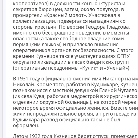
кооперативов) в должности конъюнктуриста и
секретаря бюро цен, затем, около полугода, в
промартели «Красный молот». Участвовал в
коллективизации, подвергался нападениям со
стороны крестьян. По версии Теодора Гладкова,
именно его бесстрашное поведение в моменты
опасности (а также свободное владение коми-
пермяцким языком) и привлекло внимание
оперативников органов госбезопасности. С этого
времени Кузнецов также участвует акциях ОГПУ
округа по ликвидации в лесах бандитских групп
(оперативные псевдонимы «Кулик» и «Ученый»).
В 1931 году официально сменил имя Никанор на и
Николай. Кроме того, работая в Кудымкаре, Кузне
познакомился с местной девушкой Еленой Чугаево
(из села Кува, работала медсестрой в хирургическ
отделении окружной больницы), на которой через
некоторое время официально женился. Вместе они
жили непродолжительное время, а при отъезде из
Кудымкара развод официально так и не был
оформлен.
Летом 1932 года Кузнецов берет отпуск, приезжает