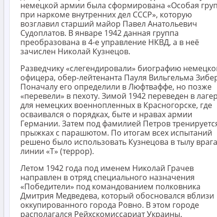
немецкой армии была сформирована «Особая гру
при наркоме внутренних дел СССР», которую
возглавил старший майор Павел Анатольевич
Судоплатов. В январе 1942 данная группа
преобразована в 4-е управление НКВД, а в неё
зачислен Николай Кузнецов.
Разведчику «слегендировали» биографию немецко
офицера, обер-лейтенанта Пауля Вильгельма Зибер
Поначалу его определили в Люфтваффе, но позже
«перевели» в пехоту. Зимой 1942 переведен в лаге
для немецких военнопленных в Красногорске, где
осваивался о порядках, быте и нравах армии
Германии. Затем под фамилией Петров тренируетс
прыжках с парашютом. По итогам всех испытаний
решено было использовать Кузнецова в тылу врага
линии «Т» (террор).
Летом 1942 года под именем Николай Грачев
направлен в отряд специального назначения
«Победители» под командованием полковника
Дмитрия Медведева, который обосновался вблизи
оккупированного города Ровно. В этом городе
располагался Рейхскомиссариат Украины.