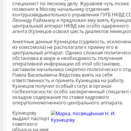
специалист по лесному делу. Журавлев чуть позже
позвонил в Москву начальнику отделения
контрразведывательного управления ГУГБ НКВД С
Леониду Райхману и предложил ему взять Кузнецо
центральный аппарат НКВД как особо одаренного
агента (Кузнецов освоил шесть диалектов немецког
Анкетные данные Кузнецова (судимость, исключен
из комсомола) не располагали к приему его в
центральный аппарат. Однако сложная политическ
обстановка в мире и необходимость получения
оперативной информации об этой обстановке,
заставили начальника секретно-политического отд
Павла Васильевича Федотова взять на себя
ответственность и принять Кузнецова на работу.
Кузнецов получил особый статус в органах
госбезопасности: особо засекреченный спецагент 
окладом содержания по ставке кадрового
оперуполномоченного центрального аппарата.
Кузнецову
выдают паспорт
советского
образца на имя