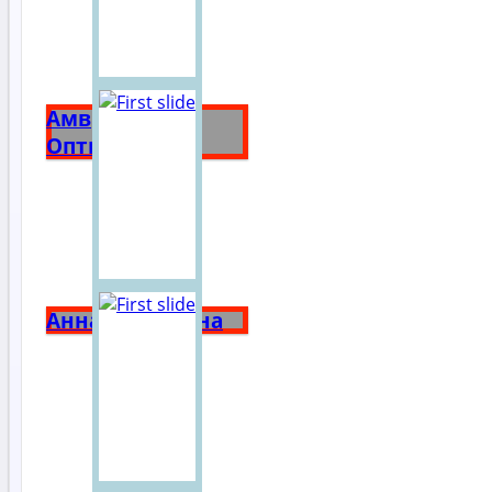
Амвросий
Оптинский
Анна Ярославна