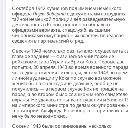
С октября 1942 Кузнецов под именем немецкого
офицера
Пауля Зиберта
с документами сотрудника
тайной немецкой полиции вёл разведывательную
деятельность в Ровно, постоянно общался с
офицерами вермахта, спецслужб, высшими
чиновниками оккупационных властей, передавая
сведения в партизанский отряд.
С весны 1943 несколько раз пытался осуществить с
главное задание — физическое уничтожение
рейхскомиссара Украины Эриха Коха. Первые две
попытки, 20 апреля 1943 во время военного парада
честь дня рождения Гитлера, и, летом 1943 во врем
личной аудиенции у Коха по случаю возможной
женитьбы на фольксдойче-девушке, вообще не
получились — в первом случае Кох не пришёл на
парад, а во втором было слишком много свидетеле
охраны. Не удалась попытка покушения и 5 июня 1
на имперского министра по делам оккупированны
территорий, Альфреда Розенберга — приблизиться
нему было невозможно.
С осени 1943 были организованы несколько