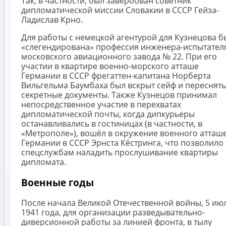
Так, в частности, был завербован советник
дипломатической миссии Словакии в СССР Гейза-
Ладислав Крно.
Для работы с немецкой агентурой для Кузнецова б
«слегендирована» профессия инженера-испытател
московского авиационного завода № 22. При его
участии в квартире военно-морского атташе
Германии в СССР фрегаттен-капитана Норберта
Вильгельма Баумбаха был вскрыт сейф и переснят
секретные документы. Также Кузнецов принимал
непосредственное участие в перехватах
дипломатической почты, когда дипкурьеры
останавливались в гостиницах (в частности, в
«Метрополе»), вошёл в окружение военного атташ
Германии в СССР Эрнста Кёстринга, что позволило
спецслужбам наладить прослушивание квартиры
дипломата.
Военные годы
После начала Великой Отечественной войны, 5 ию
1941 года, для организации разведывательно-
диверсионной работы за линией фронта, в тылу