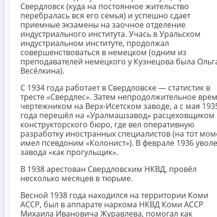
Свердловск (куда на постоянное жительство
перебралась вся его семья) и успешно сдает
приемные экзамены на заочное отделение
индустриального института. Учась в Уральском
индустриальном институте, продолжал
совершенствоваться в немецком (одним из
преподавателей немецкого у Кузнецова была Ольг
Весёлкина).
С 1934 года работает в Свердловске — статистик в
тресте «Свердлес». Затем непродолжительное вре
чертежником на Верх-Исетском заводе, а с мая 193
года перешёл на «Уралмашзавод» расцеховщиком
конструкторского бюро, где вел оперативную
разработку иностранных специалистов (на тот мом
имел псевдоним «Колонист»). В феврале 1936 уволе
завода «как прогульщик».
В 1938 арестован Свердловским НКВД, провёл
несколько месяцев в тюрьме.
Весной 1938 года находился на территории Коми
АССР, был в аппарате наркома НКВД Коми АССР
Михаила Ивановича Журавлева, помогал как