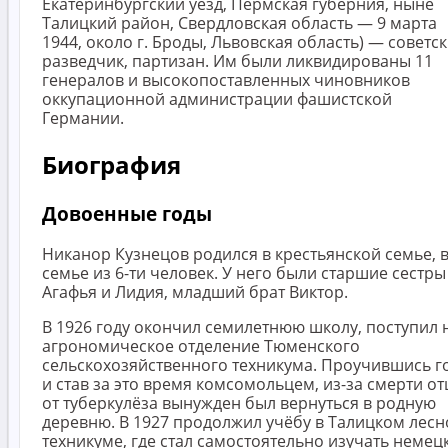
Екатеринбургский уезд, Пермская губерния, ныне
Талицкий район, Свердловская область — 9 марта
1944, около г. Броды, Львовская область) — советс
разведчик, партизан. Им были ликвидированы 11
генералов и высокопоставленных чиновников
оккупационной администрации фашистской
Германии.
Биография
Довоенные годы
Никанор Кузнецов родился в крестьянской семье, 
семье из 6-ти человек. У него были старшие сестры
Агафья и Лидия, младший брат Виктор.
В 1926 году окончил семилетнюю школу, поступил 
агрономическое отделение Тюменского
сельскохозяйственного техникума. Проучившись г
и став за это время комсомольцем, из-за смерти от
от туберкулёза вынужден был вернуться в родную
деревню. В 1927 продолжил учёбу в Талицком лес
техникуме, где стал самостоятельно изучать немец