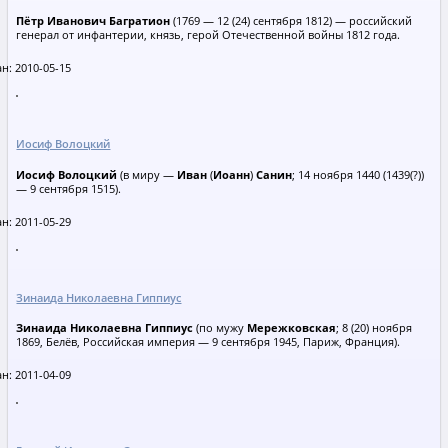
Пётр Иванович Багратион
(1769 — 12 (24) сентября 1812) — российский
генерал от инфантерии, князь, герой Отечественной войны 1812 года.
н: 2010-05-15
Иосиф Волоцкий
Иосиф Волоцкий
(в миру —
Иван
(
Иоанн
)
Санин
; 14 ноября 1440 (1439(?))
— 9 сентября 1515).
н: 2011-05-29
Зинаида Николаевна Гиппиус
Зинаида Николаевна Гиппиус
(по мужу
Мережковская
; 8 (20) ноября
1869, Белёв, Российская империя — 9 сентября 1945, Париж, Франция).
н: 2011-04-09